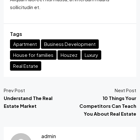
sollicitudin et.
Tags
Apartment
Business Development
House for families
Houzez
Luxury
Real Estate
Prev Post
Next Post
Understand The Real
10 Things Your
Estate Market
Competitors Can Teach
You About Real Estate
admin