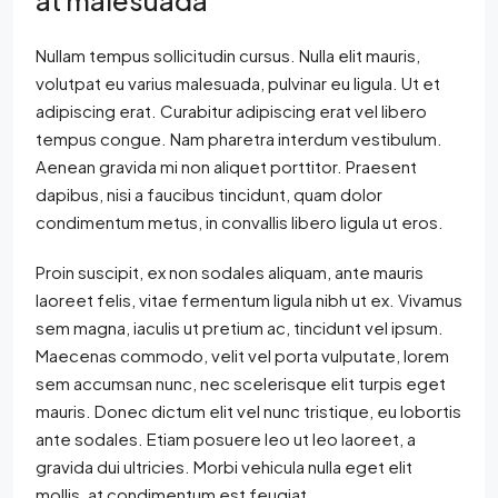
at malesuada
Nullam tempus sollicitudin cursus. Nulla elit mauris,
volutpat eu varius malesuada, pulvinar eu ligula. Ut et
adipiscing erat. Curabitur adipiscing erat vel libero
tempus congue. Nam pharetra interdum vestibulum.
Aenean gravida mi non aliquet porttitor. Praesent
dapibus, nisi a faucibus tincidunt, quam dolor
condimentum metus, in convallis libero ligula ut eros.
Proin suscipit, ex non sodales aliquam, ante mauris
laoreet felis, vitae fermentum ligula nibh ut ex. Vivamus
sem magna, iaculis ut pretium ac, tincidunt vel ipsum.
Maecenas commodo, velit vel porta vulputate, lorem
sem accumsan nunc, nec scelerisque elit turpis eget
mauris. Donec dictum elit vel nunc tristique, eu lobortis
ante sodales. Etiam posuere leo ut leo laoreet, a
gravida dui ultricies. Morbi vehicula nulla eget elit
mollis, at condimentum est feugiat.